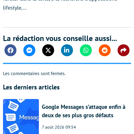
lifestyle,…
La rédaction vous conseille aussi...
Facebook
Messenger
Twitter
Linkedin
Whatsapp
Reddit
Shar
Les commentaires sont fermés.
Les derniers articles
Google Messages s’attaque enfin à
deux de ses plus gros défauts
7 août 2026 09:54