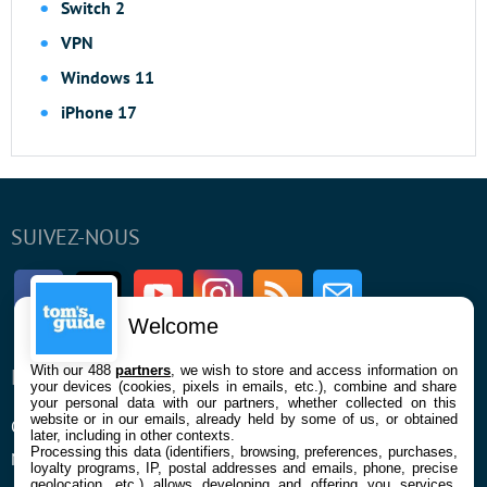
Switch 2
VPN
Windows 11
iPhone 17
SUIVEZ-NOUS
Facebook
Twitter
Youtube
Instagram
RSS
Newsletter
Welcome
With our 488
partners
, we wish to store and access information on
ENTREPRISE
À PROPOS
your devices (cookies, pixels in emails, etc.), combine and share
your personal data with our partners, whether collected on this
website or in our emails, already held by some of us, or obtained
Qui sommes nous
La rédaction
later, including in other contexts.
Processing this data (identifiers, browsing, preferences, purchases,
Mentions légales et CGU
Contact
loyalty programs, IP, postal addresses and emails, phone, precise
geolocation, etc.) allows developing and offering you services,