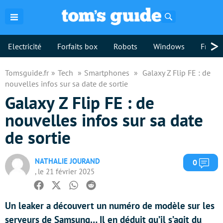
Rechercher
>
Electricité
Forfaits box
Robots
Windows
Freebo
Tomsguide.fr
Tech
Smartphones
Galaxy Z Flip FE : de
nouvelles infos sur sa date de sortie
Galaxy Z Flip FE : de
nouvelles infos sur sa date
de sortie
NATHALIE JOURAND
Com
0
, le 21 février 2025
Facebook
Twitter
Whatsapp
Reddit
Un leaker a découvert un numéro de modèle sur les
serveurs de Samsung… Il en déduit qu’il s’agit du