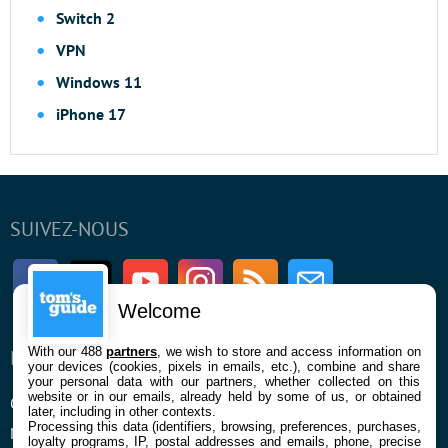
Switch 2
VPN
Windows 11
iPhone 17
SUIVEZ-NOUS
Facebook
Twitter
Youtube
Instagram
RSS
Newsletter
Welcome
With our 488
partners
, we wish to store and access information on
ENTREPRISE
À PROPOS
your devices (cookies, pixels in emails, etc.), combine and share
your personal data with our partners, whether collected on this
website or in our emails, already held by some of us, or obtained
Qui sommes nous
La rédaction
later, including in other contexts.
Processing this data (identifiers, browsing, preferences, purchases,
Mentions légales et CGU
Contact
loyalty programs, IP, postal addresses and emails, phone, precise