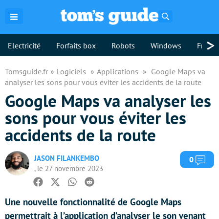
Rechercher
>
Electricité
Forfaits box
Robots
Windows
Freebo
Tomsguide.fr
Logiciels
Applications
Google Maps va
analyser les sons pour vous éviter les accidents de la route
Google Maps va analyser les
sons pour vous éviter les
accidents de la route
JASON FILANKEMBO
Com
0
, le 27 novembre 2023
Facebook
Twitter
Whatsapp
Reddit
Une nouvelle fonctionnalité de Google Maps
permettrait à l’application d’analyser le son venant