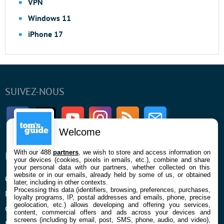
VPN
Windows 11
iPhone 17
SUIVEZ-NOUS
Facebook
Twitter
Youtube
Instagram
RSS
Newsletter
Welcome
With our 488
partners
, we wish to store and access information on
ENTREPRISE
À PROPOS
your devices (cookies, pixels in emails, etc.), combine and share
your personal data with our partners, whether collected on this
website or in our emails, already held by some of us, or obtained
Qui sommes nous
La rédaction
later, including in other contexts.
Processing this data (identifiers, browsing, preferences, purchases,
Mentions légales et CGU
Contact
loyalty programs, IP, postal addresses and emails, phone, precise
geolocation, etc.) allows developing and offering you services,
Confidentialité et Cookies
content, commercial offers and ads across your devices and
screens (including by email, post, SMS, phone, audio, and video),
Préférences cookies