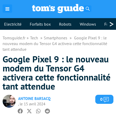
Rechercher
>
Electricité
Forfaits box
Robots
Windows
Freebo
Tomsguide.fr
Tech
Smartphones
Google Pixel 9 : le
nouveau modem du Tensor G4 activera cette fonctionnalité
tant attendue
Google Pixel 9 : le nouveau
modem du Tensor G4
activera cette fonctionnalité
tant attendue
ANTOINE BARSACQ
Com
0
, le 15 avril 2024
Facebook
Twitter
Whatsapp
Reddit