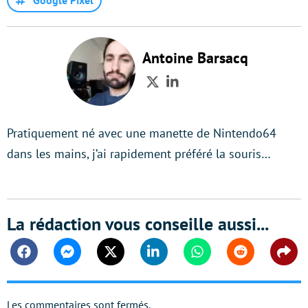
Antoine Barsacq
Twitter
LinkedIn
Pratiquement né avec une manette de Nintendo64
dans les mains, j’ai rapidement préféré la souris…
La rédaction vous conseille aussi...
Facebook
Messenger
Twitter
Linkedin
Whatsapp
Reddit
Shar
Les commentaires sont fermés.