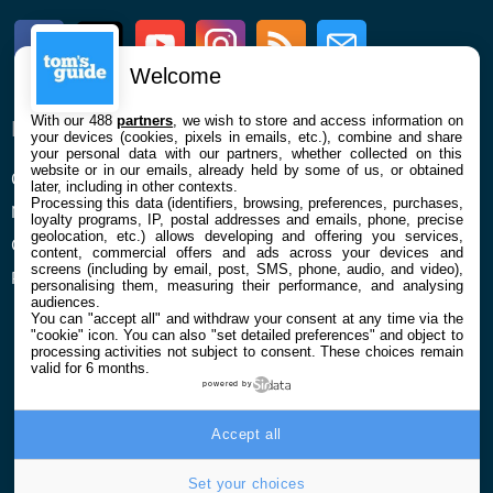
Facebook
Twitter
Youtube
Instagram
RSS
Newsletter
Welcome
With our 488
partners
, we wish to store and access information on
ENTREPRISE
À PROPOS
your devices (cookies, pixels in emails, etc.), combine and share
your personal data with our partners, whether collected on this
website or in our emails, already held by some of us, or obtained
Qui sommes nous
La rédaction
later, including in other contexts.
Processing this data (identifiers, browsing, preferences, purchases,
Mentions légales et CGU
Contact
loyalty programs, IP, postal addresses and emails, phone, precise
geolocation, etc.) allows developing and offering you services,
Confidentialité et Cookies
content, commercial offers and ads across your devices and
screens (including by email, post, SMS, phone, audio, and video),
Préférences cookies
personalising them, measuring their performance, and analysing
audiences.
You can "accept all" and withdraw your consent at any time via the
"cookie" icon
. You can also "set detailed preferences" and object to
processing activities not subject to consent. These choices remain
valid for 6 months.
powered by
© 2026 Galaxie Media Tous droits réservés
Accept all
Set your choices