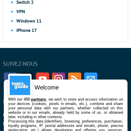
Switch 2
VPN
Windows 11
iPhone 17
SUIVEZ-NOUS
Facebook
Twitter
Youtube
Instagram
RSS
Newsletter
Welcome
With our 488
partners
, we wish to store and access information on
ENTREPRISE
À PROPOS
your devices (cookies, pixels in emails, etc.), combine and share
your personal data with our partners, whether collected on this
website or in our emails, already held by some of us, or obtained
Qui sommes nous
La rédaction
later, including in other contexts.
Processing this data (identifiers, browsing, preferences, purchases,
Mentions légales et CGU
Contact
loyalty programs, IP, postal addresses and emails, phone, precise
geolocation, etc.) allows developing and offering you services,