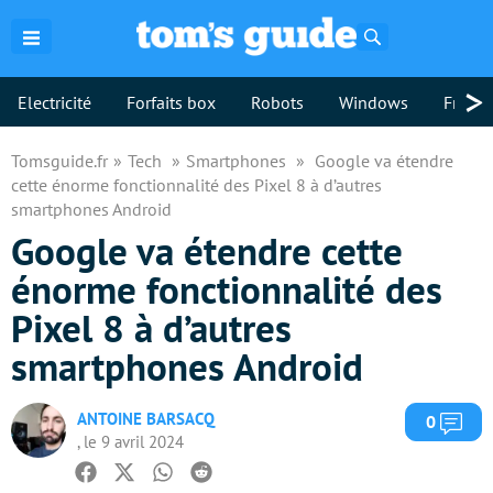
Rechercher
>
Electricité
Forfaits box
Robots
Windows
Freebo
Tomsguide.fr
Tech
Smartphones
Google va étendre
cette énorme fonctionnalité des Pixel 8 à d’autres
smartphones Android
Google va étendre cette
énorme fonctionnalité des
Pixel 8 à d’autres
smartphones Android
ANTOINE BARSACQ
Com
0
, le 9 avril 2024
Facebook
Twitter
Whatsapp
Reddit