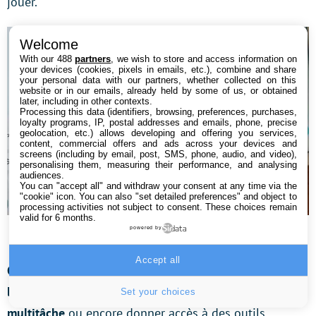
jouer.
Welcome
With our 488
partners
, we wish to store and access information on
your devices (cookies, pixels in emails, etc.), combine and share
your personal data with our partners, whether collected on this
website or in our emails, already held by some of us, or obtained
later, including in other contexts.
Processing this data (identifiers, browsing, preferences, purchases,
loyalty programs, IP, postal addresses and emails, phone, precise
geolocation, etc.) allows developing and offering you services,
content, commercial offers and ads across your devices and
screens (including by email, post, SMS, phone, audio, and video),
personalising them, measuring their performance, and analysing
audiences.
You can "accept all" and withdraw your consent at any time via the
"cookie" icon
. You can also "set detailed preferences" and object to
processing activities not subject to consent. These choices remain
valid for 6 months.
Google Pixel Tablet – Crédit : Stéphanie Molinier / Tom’s
powered by
Guide
Accept all
Google a également poussé le curseur de l’IA bien plus
loin pour rendre l’ensemble fluide y compris en
Set your choices
multitâche
ou encore donner accès à des outils