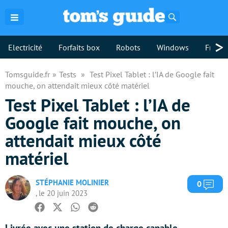
Rechercher
>
Electricité
Forfaits box
Robots
Windows
Freebo
Tomsguide.fr
Tests
Test Pixel Tablet : l’IA de Google fait
mouche, on attendait mieux côté matériel
Test Pixel Tablet : l’IA de
Google fait mouche, on
attendait mieux côté
matériel
STÉPHANIE MOLINIER
Com
0
, le 20 juin 2023
Facebook
Twitter
Whatsapp
Reddit