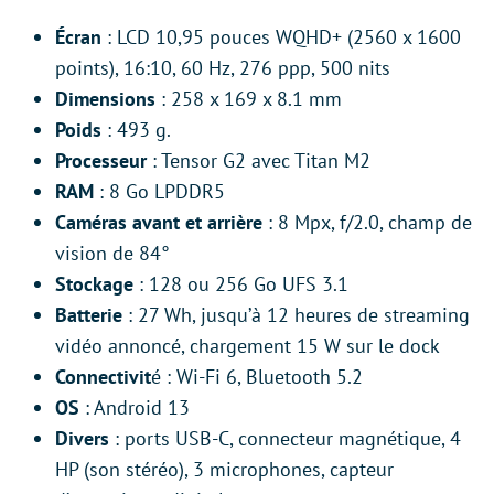
Écran
: LCD 10,95 pouces WQHD+ (2560 x 1600
points), 16:10, 60 Hz, 276 ppp, 500 nits
Dimensions
: 258 x 169 x 8.1 mm
Poids
: 493 g.
Processeur
: Tensor G2 avec Titan M2
RAM
: 8 Go LPDDR5
Caméras avant et arrière
: 8 Mpx, f/2.0, champ de
vision de 84°
Stockage
: 128 ou 256 Go UFS 3.1
Batterie
: 27 Wh, jusqu’à 12 heures de streaming
vidéo annoncé, chargement 15 W sur le dock
Connectivit
é : Wi-Fi 6, Bluetooth 5.2
OS
: Android 13
Divers
: ports USB-C, connecteur magnétique, 4
HP (son stéréo), 3 microphones, capteur