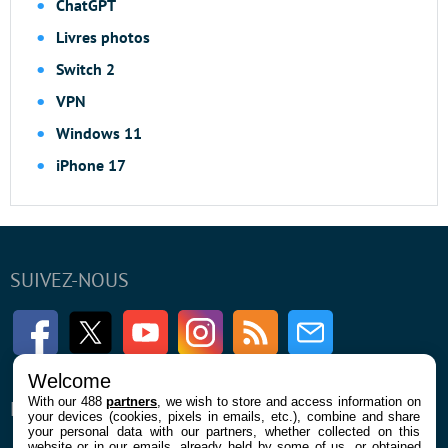
ChatGPT
Livres photos
Switch 2
VPN
Windows 11
iPhone 17
SUIVEZ-NOUS
Facebook
Twitter
Youtube
Instagram
RSS
Newsletter
Welcome
With our 488
partners
, we wish to store and access information on
ENTREPRISE
À PROPOS
your devices (cookies, pixels in emails, etc.), combine and share
your personal data with our partners, whether collected on this
website or in our emails, already held by some of us, or obtained