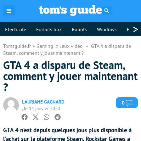
Rechercher
>
Electricité
Forfaits box
Robots
Windows
Freebo
Tomsguide.fr
Gaming
Jeux vidéo
GTA 4 a disparu de
Steam, comment y jouer maintenant ?
GTA 4 a disparu de Steam,
comment y jouer maintenant
?
LAURIANE GAGNARD
Com
0
, le 14 janvier 2020
Facebook
Twitter
Whatsapp
Reddit
GTA 4 n’est depuis quelques jous plus disponible à
l’achat sur la plateforme Steam. Rockstar Games a