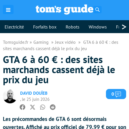
Rechercher
>
Electricité
Forfaits box
Robots
Windows
Freebo
Tomsguide.fr
Gaming
Jeux vidéo
GTA 6 à 60 € : des
sites marchands cassent déjà le prix du jeu
GTA 6 à 60 € : des sites
marchands cassent déjà le
prix du jeu
DAVID DOUÏEB
Com
0
, le 25 juin 2026
Facebook
Twitter
Whatsapp
Reddit
Les précommandes de GTA 6 sont désormais
ouvertes. Affiché au prix officiel de 79,99 € pour son