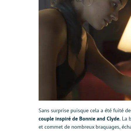
Sans surprise puisque cela a été fuité de
couple inspiré de Bonnie and Clyde.
La b
et commet de nombreux braquages, éch