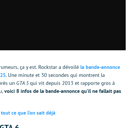
rumeurs, ça y est. Rockstar a dévoilé
la bande-annonce
025
. Une minute et 30 secondes qui montrent la
après un
GTA 5
qui vit depuis 2013 et rapporte gros à
u,
voici 8 infos de la bande-annonce qu’il ne fallait pas
tout ce que l’on sait déjà
 GTA 6