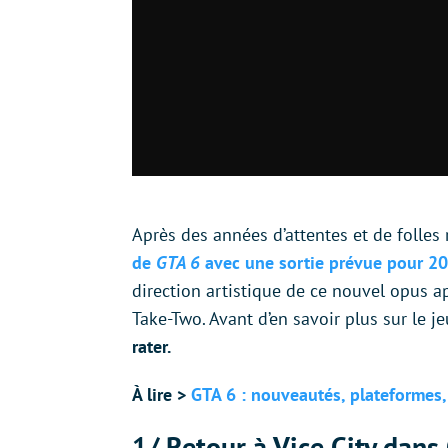
Après des années d’attentes et de folles 
de
GTA 6
avec une sortie prévue pour 2
direction artistique de ce nouvel opus 
Take-Two. Avant d’en savoir plus sur le je
rater.
À lire >
GTA 6 : nouveautés, plateformes, 
1/ Retour à Vice City dans