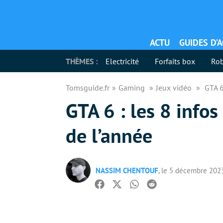
ACTU
GUIDES D’
THÈMES :
Electricité
Forfaits box
Rob
Tomsguide.fr
Gaming
Jeux vidéo
GTA 6
GTA 6 : les 8 infos
de l’année
NASSIM CHENTOUF
, le 5 décembre 202
Facebook
Twitter
Whatsapp
Reddit