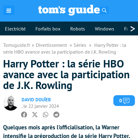
Rechercher
>
Electricité
Forfaits box
Robots
Windows
Freebo
Tomsguide.fr
Divertissement
Séries
Harry Potter : la
série HBO avance avec la participation de J.K. Rowling
Harry Potter : la série HBO
avance avec la participation
de J.K. Rowling
DAVID DOUÏEB
Com
0
, le 22 janvier 2024
Facebook
Twitter
Whatsapp
Reddit
Quelques mois après l’officialisation, la Warner
intensifie la préproduction de la série Harry Potter.