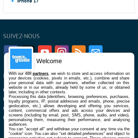
iPhone 17
SUIVEZ-NOUS
Facebook
Twitter
Youtube
Instagram
RSS
Newsletter
Welcome
With our 488
partners
, we wish to store and access information on
ENTREPRISE
À PROPOS
your devices (cookies, pixels in emails, etc.), combine and share
your personal data with our partners, whether collected on this
website or in our emails, already held by some of us, or obtained
Qui sommes nous
La rédaction
later, including in other contexts.
Processing this data (identifiers, browsing, preferences, purchases,
Mentions légales et CGU
Contact
loyalty programs, IP, postal addresses and emails, phone, precise
geolocation, etc.) allows developing and offering you services,
Confidentialité et Cookies
content, commercial offers and ads across your devices and
screens (including by email, post, SMS, phone, audio, and video),
Préférences cookies
personalising them, measuring their performance, and analysing
audiences.
You can "accept all" and withdraw your consent at any time via the
"cookie" icon
. You can also "set detailed preferences" and object to