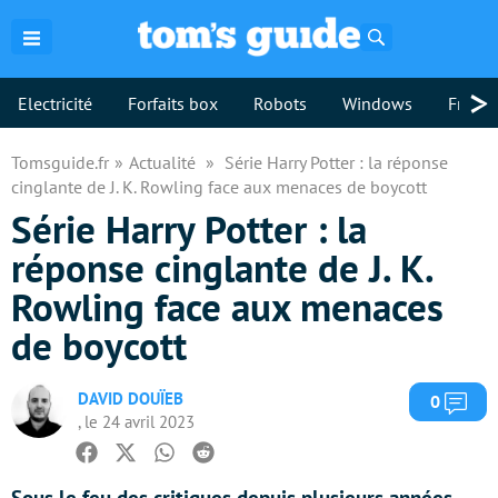
Rechercher
>
Electricité
Forfaits box
Robots
Windows
Freebo
Tomsguide.fr
Actualité
Série Harry Potter : la réponse
cinglante de J. K. Rowling face aux menaces de boycott
Série Harry Potter : la
réponse cinglante de J. K.
Rowling face aux menaces
de boycott
DAVID DOUÏEB
Com
0
, le 24 avril 2023
Facebook
Twitter
Whatsapp
Reddit