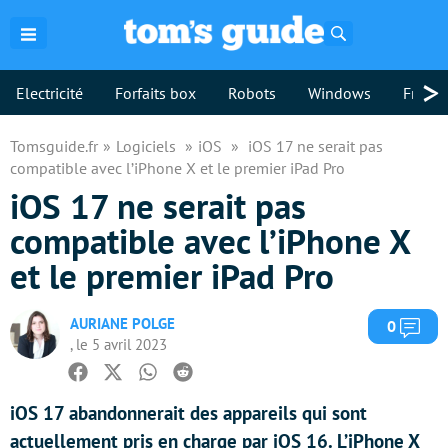
Rechercher
>
Electricité
Forfaits box
Robots
Windows
Freebo
Tomsguide.fr
Logiciels
iOS
iOS 17 ne serait pas
compatible avec l’iPhone X et le premier iPad Pro
iOS 17 ne serait pas
compatible avec l’iPhone X
et le premier iPad Pro
AURIANE POLGE
Com
0
, le 5 avril 2023
Facebook
Twitter
Whatsapp
Reddit
iOS 17 abandonnerait des appareils qui sont
actuellement pris en charge par iOS 16. L’iPhone X