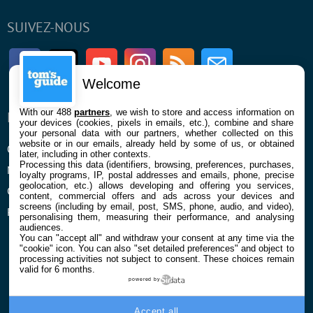
SUIVEZ-NOUS
Facebook
Twitter
Youtube
Instagram
RSS
Newsletter
Welcome
With our 488
partners
, we wish to store and access information on
ENTREPRISE
À PROPOS
your devices (cookies, pixels in emails, etc.), combine and share
your personal data with our partners, whether collected on this
website or in our emails, already held by some of us, or obtained
Qui sommes nous
La rédaction
later, including in other contexts.
Processing this data (identifiers, browsing, preferences, purchases,
Mentions légales et CGU
Contact
loyalty programs, IP, postal addresses and emails, phone, precise
geolocation, etc.) allows developing and offering you services,
Confidentialité et Cookies
content, commercial offers and ads across your devices and
screens (including by email, post, SMS, phone, audio, and video),
Préférences cookies
personalising them, measuring their performance, and analysing
audiences.
You can "accept all" and withdraw your consent at any time via the
"cookie" icon
. You can also "set detailed preferences" and object to
processing activities not subject to consent. These choices remain
valid for 6 months.
powered by
© 2026 Galaxie Media Tous droits réservés
Accept all