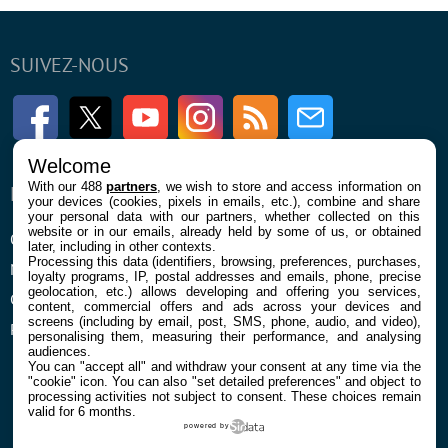
SUIVEZ-NOUS
Facebook
Twitter
Youtube
Instagram
RSS
Newsletter
Welcome
With our 488
partners
, we wish to store and access information on
ENTREPRISE
À PROPOS
your devices (cookies, pixels in emails, etc.), combine and share
your personal data with our partners, whether collected on this
website or in our emails, already held by some of us, or obtained
Qui sommes nous
La rédaction
later, including in other contexts.
Processing this data (identifiers, browsing, preferences, purchases,
Mentions légales et CGU
Contact
loyalty programs, IP, postal addresses and emails, phone, precise
geolocation, etc.) allows developing and offering you services,
Confidentialité et Cookies
content, commercial offers and ads across your devices and
screens (including by email, post, SMS, phone, audio, and video),
Préférences cookies
personalising them, measuring their performance, and analysing
audiences.
You can "accept all" and withdraw your consent at any time via the
"cookie" icon
. You can also "set detailed preferences" and object to
processing activities not subject to consent. These choices remain
valid for 6 months.
powered by