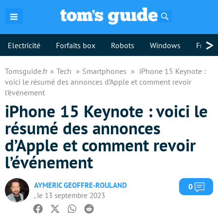
Rechercher
>
Electricité
Forfaits box
Robots
Windows
Freebo
Tomsguide.fr
Tech
Smartphones
iPhone 15 Keynote :
voici le résumé des annonces d’Apple et comment revoir
l’événement
iPhone 15 Keynote : voici le
résumé des annonces
d’Apple et comment revoir
l’événement
AYMERIC GEOFFRE-ROULAND
Com
0
, le 13 septembre 2023
Facebook
Twitter
Whatsapp
Reddit