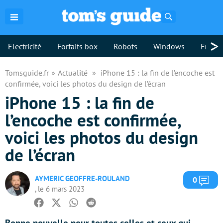
Rechercher
>
Electricité
Forfaits box
Robots
Windows
Freebo
Tomsguide.fr
Actualité
iPhone 15 : la fin de l’encoche est
confirmée, voici les photos du design de l’écran
iPhone 15 : la fin de
l’encoche est confirmée,
voici les photos du design
de l’écran
AYMERIC GEOFFRE-ROULAND
Com
0
, le 6 mars 2023
Facebook
Twitter
Whatsapp
Reddit