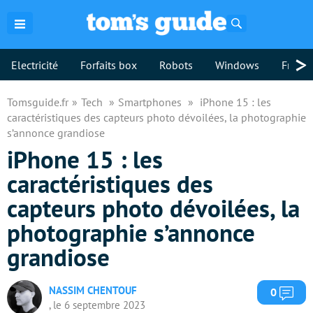
Rechercher
>
Electricité
Forfaits box
Robots
Windows
Freebo
Tomsguide.fr
Tech
Smartphones
iPhone 15 : les
caractéristiques des capteurs photo dévoilées, la photographie
s’annonce grandiose
iPhone 15 : les
caractéristiques des
capteurs photo dévoilées, la
photographie s’annonce
grandiose
NASSIM CHENTOUF
Com
0
, le 6 septembre 2023