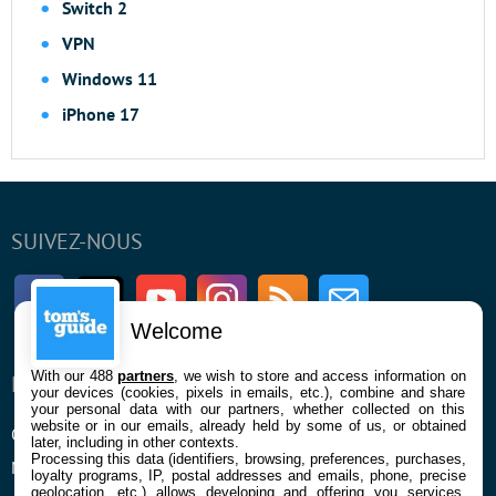
Switch 2
VPN
Windows 11
iPhone 17
SUIVEZ-NOUS
Facebook
Twitter
Youtube
Instagram
RSS
Newsletter
Welcome
With our 488
partners
, we wish to store and access information on
ENTREPRISE
À PROPOS
your devices (cookies, pixels in emails, etc.), combine and share
your personal data with our partners, whether collected on this
website or in our emails, already held by some of us, or obtained
Qui sommes nous
La rédaction
later, including in other contexts.
Processing this data (identifiers, browsing, preferences, purchases,
Mentions légales et CGU
Contact
loyalty programs, IP, postal addresses and emails, phone, precise
geolocation, etc.) allows developing and offering you services,