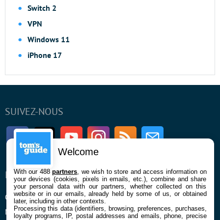
Switch 2
VPN
Windows 11
iPhone 17
SUIVEZ-NOUS
Facebook
Twitter
Youtube
Instagram
RSS
Newsletter
Welcome
With our 488
partners
, we wish to store and access information on
ENTREPRISE
À PROPOS
your devices (cookies, pixels in emails, etc.), combine and share
your personal data with our partners, whether collected on this
website or in our emails, already held by some of us, or obtained
Qui sommes nous
La rédaction
later, including in other contexts.
Processing this data (identifiers, browsing, preferences, purchases,
Mentions légales et CGU
Contact
loyalty programs, IP, postal addresses and emails, phone, precise