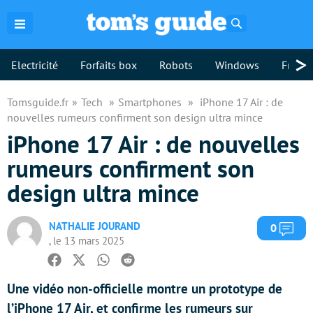
Rechercher
>
Electricité
Forfaits box
Robots
Windows
Freebo
Tomsguide.fr
Tech
Smartphones
iPhone 17 Air : de
nouvelles rumeurs confirment son design ultra mince
iPhone 17 Air : de nouvelles
rumeurs confirment son
design ultra mince
NATHALIE JOURAND
Com
0
, le 13 mars 2025
Facebook
Twitter
Whatsapp
Reddit
Une vidéo non-officielle montre un prototype de
l’iPhone 17 Air, et confirme les rumeurs sur