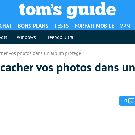
ACHAT
BONS PLANS
TESTS
FORFAIT MOBILE
VPN
ots
Windows
Freebox Ultra
cher vos photos dans un album protégé ?
cacher vos photos dans u
0