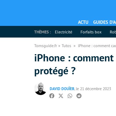
ACTU
GUIDES D’
THÈMES :
Electricité
Forfaits box
Rob
Tomsguide.fr
Tutos
iPhone : comment ca
iPhone : comment 
protégé ?
DAVID DOUÏEB
, le 21 décembre 2023
Facebook
Twitter
Whatsapp
Reddit