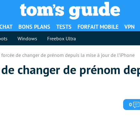
ACHAT
BONS PLANS
TESTS
FORFAIT MOBILE
VPN
ots
Windows
Freebox Ultra
s, forcée de changer de prénom depuis la mise à jour de l’iPhone
ée de changer de prénom de
0