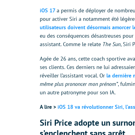
iOS 17
a permis de déployer de nombre
pour activer Siri a notamment été légèrem
utilisateurs doivent désormais amorcer le
eu des conséquences désastreuses pour 
assistant. Comme le relate
The Sun
, Siri
Agée de 26 ans, cette coach sportive av
ses clients. Ces derniers ne lui adressaie
réveiller l’assistant vocal. Or
la dernière 
même plus prononcer mon prénom”
, fulmi
un autre patronyme pour son IA.
A lire >
iOS 18 va révolutionner Siri, l’a
Siri Price adopte un surno
s’enclenchent sans arrêt