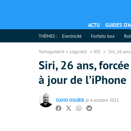
ACTU
GUIDES D’
THÈMES :
Electricité
Forfaits box
Rob
Tomsguide.fr
Logiciels
iOS
Siri, 26 an
Siri, 26 ans, forc
à jour de l’iPhone
DAVID DOUÏEB
, le 6 octobre 2023
Facebook
Twitter
Whatsapp
Reddit