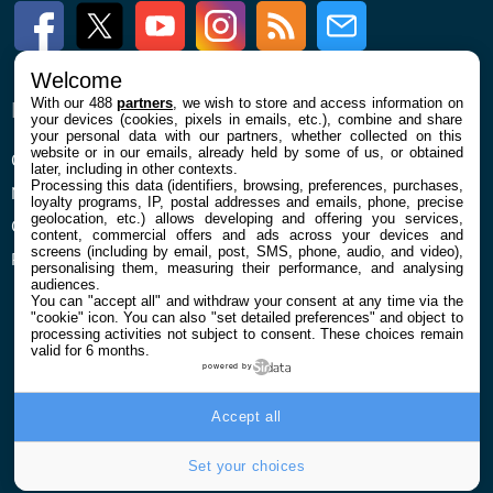
Facebook
Twitter
Youtube
Instagram
RSS
Newsletter
Welcome
With our 488
partners
, we wish to store and access information on
ENTREPRISE
À PROPOS
your devices (cookies, pixels in emails, etc.), combine and share
your personal data with our partners, whether collected on this
website or in our emails, already held by some of us, or obtained
Qui sommes nous
La rédaction
later, including in other contexts.
Processing this data (identifiers, browsing, preferences, purchases,
Mentions légales et CGU
Contact
loyalty programs, IP, postal addresses and emails, phone, precise
geolocation, etc.) allows developing and offering you services,
Confidentialité et Cookies
content, commercial offers and ads across your devices and
screens (including by email, post, SMS, phone, audio, and video),
Préférences cookies
personalising them, measuring their performance, and analysing
audiences.
You can "accept all" and withdraw your consent at any time via the
"cookie" icon
. You can also "set detailed preferences" and object to
processing activities not subject to consent. These choices remain
valid for 6 months.
powered by
© 2026 Galaxie Media Tous droits réservés
Accept all
Set your choices