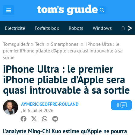
Rechercher
>
Electricité
Forfaits box
Robots
Windows
Freebo
Tomsguide.fr
Tech
Smartphones
iPhone Ultra : le
premier iPhone pliable d’Apple sera quasi introuvable à sa
sortie
iPhone Ultra : le premier
iPhone pliable d’Apple sera
quasi introuvable à sa sortie
AYMERIC GEOFFRE-ROULAND
Com
0
, le 6 juillet 2026
Facebook
Twitter
Whatsapp
Reddit
L’analyste Ming-Chi Kuo estime qu’Apple ne pourra