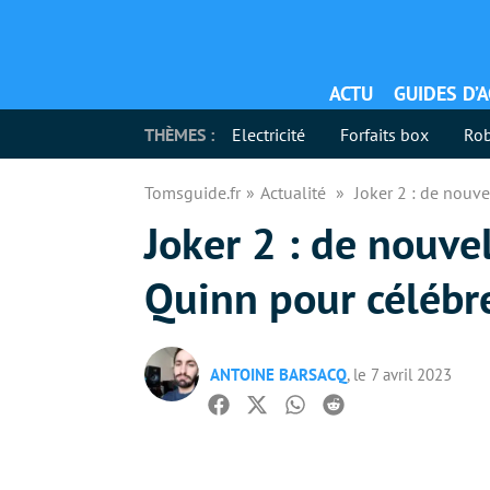
ACTU
GUIDES D’
THÈMES :
Electricité
Forfaits box
Rob
Tomsguide.fr
Actualité
Joker 2 : de nouv
Joker 2 : de nouve
Quinn pour célébre
ANTOINE BARSACQ
, le 7 avril 2023
Facebook
Twitter
Whatsapp
Reddit