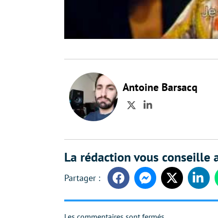
Antoine Barsacq
Twitter
LinkedIn
La rédaction vous conseille a
Facebook
Messenger
Twitter
Linke
Les commentaires sont fermés.