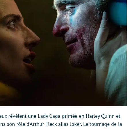
Deux révèlent une Lady Gaga grimée en Harley Quinn et
s son rôle d’Arthur Fleck alias Joker. Le tournage de la