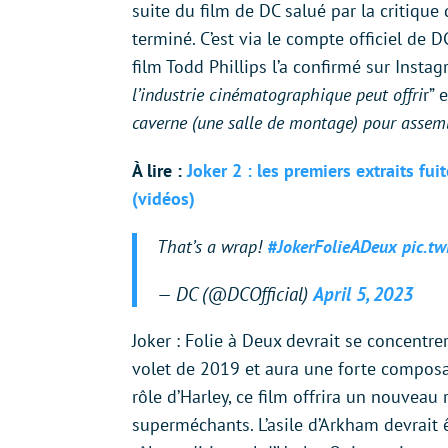
suite du film de DC salué par la critique 
terminé. C’est via le compte officiel de 
film Todd Phillips l’a confirmé sur Instag
l’industrie cinématographique peut offri
r” 
caverne (une salle de montage) pour assemb
À lire :
Joker 2 : les premiers extraits f
(vidéos)
That’s a wrap!
#JokerFolieADeux
pic.t
— DC (@DCOfficial)
April 5, 2023
Joker : Folie à Deux devrait se concentre
volet de 2019 et aura une forte composa
rôle d’Harley, ce film offrira un nouveau 
superméchants. L’asile d’Arkham devrait ê