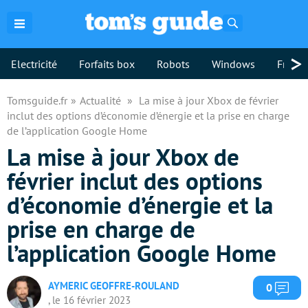
Rechercher
>
Electricité
Forfaits box
Robots
Windows
Freebo
Tomsguide.fr
Actualité
La mise à jour Xbox de février
inclut des options d’économie d’énergie et la prise en charge
de l’application Google Home
La mise à jour Xbox de
février inclut des options
d’économie d’énergie et la
prise en charge de
l’application Google Home
AYMERIC GEOFFRE-ROULAND
Com
0
, le 16 février 2023