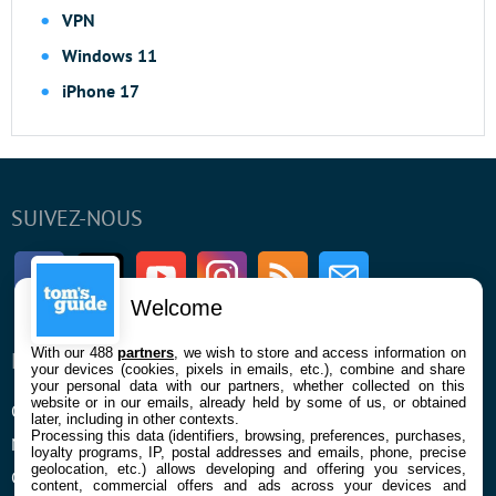
VPN
Windows 11
iPhone 17
SUIVEZ-NOUS
Facebook
Twitter
Youtube
Instagram
RSS
Newsletter
Welcome
With our 488
partners
, we wish to store and access information on
ENTREPRISE
À PROPOS
your devices (cookies, pixels in emails, etc.), combine and share
your personal data with our partners, whether collected on this
website or in our emails, already held by some of us, or obtained
Qui sommes nous
La rédaction
later, including in other contexts.
Processing this data (identifiers, browsing, preferences, purchases,
Mentions légales et CGU
Contact
loyalty programs, IP, postal addresses and emails, phone, precise
geolocation, etc.) allows developing and offering you services,
Confidentialité et Cookies
content, commercial offers and ads across your devices and