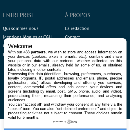
ENTREPRISE
À PROPOS
Qui sommes nous
La rédaction
Mentions légales et CGU
Contact
Confidentialité et Cookies
Welcome
With our 488
partners
, we wish to store and access information on
Préférences cookies
your devices (cookies, pixels in emails, etc.), combine and share
your personal data with our partners, whether collected on this
website or in our emails, already held by some of us, or obtained
later, including in other contexts.
Processing this data (identifiers, browsing, preferences, purchases,
loyalty programs, IP, postal addresses and emails, phone, precise
geolocation, etc.) allows developing and offering you services,
content, commercial offers and ads across your devices and
screens (including by email, post, SMS, phone, audio, and video),
© 2026 Galaxie Media Tous droits réservés
personalising them, measuring their performance, and analysing
audiences.
You can "accept all" and withdraw your consent at any time via the
"cookie" icon
. You can also "set detailed preferences" and object to
processing activities not subject to consent. These choices remain
valid for 6 months.
powered by