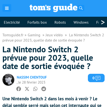
Rechercher
>
Electricité
Forfaits box
Robots
Windows
Freebo
Tomsguide.fr
Gaming
Jeux vidéo
La Nintendo Switch 2
prévue pour 2023, quelle date de sortie évoquée ?
La Nintendo Switch 2
prévue pour 2023, quelle
date de sortie évoquée ?
NASSIM CHENTOUF
Com
0
, le 28 février 2023
Facebook
Twitter
Whatsapp
Reddit
Une Nintendo Switch 2 dans les mois à venir ? Le
délai semble serré mais selon cet internaute qui se