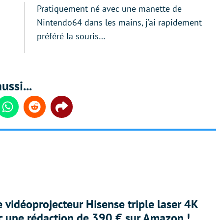
Pratiquement né avec une manette de
Nintendo64 dans les mains, j’ai rapidement
préféré la souris…
ussi...
din
Whatsapp
Reddit
Share
e vidéoprojecteur Hisense triple laser 4K
ec une rédaction de 390 € sur Amazon !