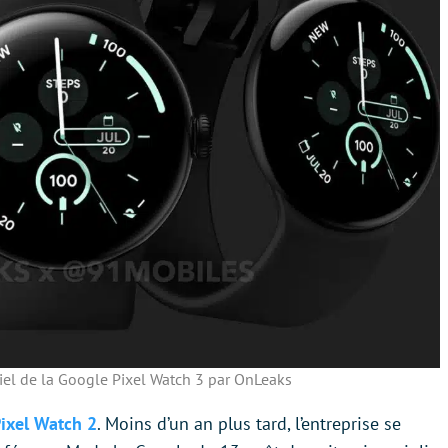
iel de la Google Pixel Watch 3 par OnLeaks
 Pixel Watch 2
. Moins d’un an plus tard, l’entreprise se