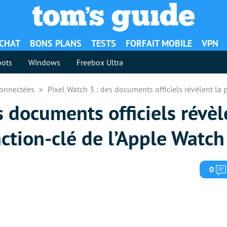
ACHAT
BONS PLANS
TESTS
FORFAIT MOBILE
VPN
ots
Windows
Freebox Ultra
Connectées
Pixel Watch 3 : des documents officiels révèlent la 
s documents officiels révèl
ction-clé de l’Apple Watch
0