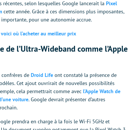
 récentes, selon lesquelles Google lancerait la
Pixel
m
cette année. Grâce à ces dimensions plus imposantes,
lus importante, pour une autonomie accrue.
voici où l’acheter au meilleur prix
ée de l’Ultra-Wideband comme l’Apple
 confrères de
Droid Life
ont constaté la présence de
dèles. Cet ajout ouvrirait de nouvelles possibilités
 exemple, cela permettrait comme avec
l’Apple Watch de
d’une voiture
. Google devrait présenter d’autres
rochain.
gle prendra en charge à la fois le Wi-Fi 5GHz et
s. Un document suggère notamment que la Pixel Watch 3