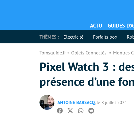
ACTU
GUIDES D’
THÈMES :
Electricité
Forfaits box
Rob
Tomsguide.fr
Objets Connectés
Montres 
Pixel Watch 3 : de
présence d’une fon
ANTOINE BARSACQ
, le 8 juillet 2024
Facebook
Twitter
Whatsapp
Reddit