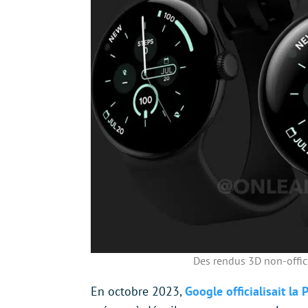
Des rendus 3D non-offic
En octobre 2023,
Google officialisait la