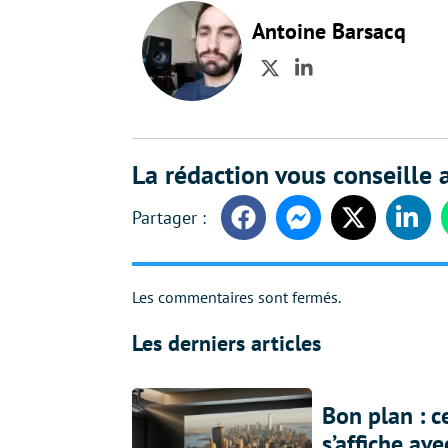
Antoine Barsacq
Twitter
LinkedIn
La rédaction vous conseille a
Facebook
Messenger
Twitter
Linke
Les commentaires sont fermés.
Les derniers articles
Bon plan : c
s’affiche av