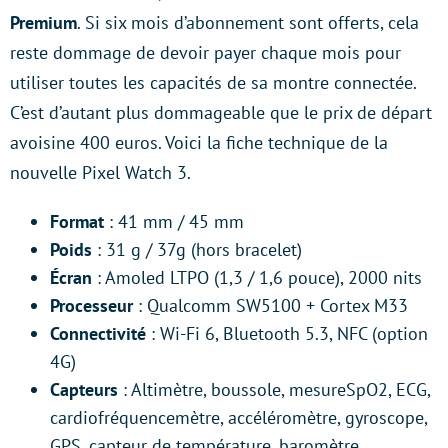
Premium
. Si six mois d’abonnement sont offerts, cela
reste dommage de devoir payer chaque mois pour
utiliser toutes les capacités de sa montre connectée.
C’est d’autant plus dommageable que le prix de départ
avoisine 400 euros. Voici la fiche technique de la
nouvelle Pixel Watch 3.
Format
: 41 mm / 45 mm
Poids
: 31 g / 37g (hors bracelet)
Écran
: Amoled LTPO (1,3 / 1,6 pouce), 2000 nits
Processeur
: Qualcomm SW5100 + Cortex M33
Connectivité
: Wi-Fi 6, Bluetooth 5.3, NFC (option
4G)
Capteurs
: Altimètre, boussole, mesureSpO2, ECG,
cardiofréquencemètre, accéléromètre, gyroscope,
GPS, capteur de température, baromètre,