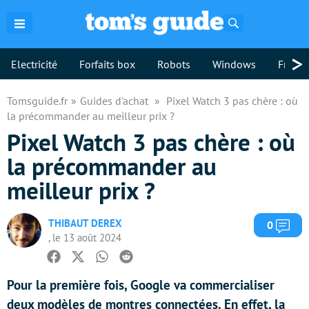
Rechercher
>
Electricité
Forfaits box
Robots
Windows
Freebo
Tomsguide.fr
Guides d'achat
Pixel Watch 3 pas chère : où
la précommander au meilleur prix ?
Pixel Watch 3 pas chère : où
la précommander au
meilleur prix ?
THIBAUT DEREX
Com
0
, le 13 août 2024
Facebook
Twitter
Whatsapp
Reddit
Pour la première fois, Google va commercialiser
deux modèles de montres connectées. En effet, la