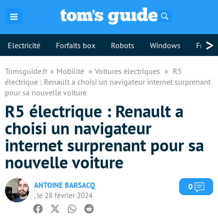
Rechercher
>
Electricité
Forfaits box
Robots
Windows
Freebo
Tomsguide.fr
Mobilité
Voitures électriques
R5
électrique : Renault a choisi un navigateur internet surprenant
pour sa nouvelle voiture
R5 électrique : Renault a
choisi un navigateur
internet surprenant pour sa
nouvelle voiture
ANTOINE BARSACQ
Com
0
, le 28 février 2024
Facebook
Twitter
Whatsapp
Reddit