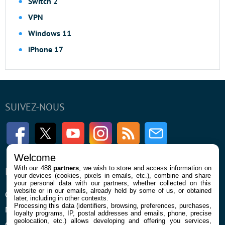
Switch 2
VPN
Windows 11
iPhone 17
SUIVEZ-NOUS
Facebook
Twitter
Youtube
Instagram
RSS
Newsletter
Welcome
With our 488
partners
, we wish to store and access information on
ENTREPRISE
À PROPOS
your devices (cookies, pixels in emails, etc.), combine and share
your personal data with our partners, whether collected on this
website or in our emails, already held by some of us, or obtained
Qui sommes nous
La rédaction
later, including in other contexts.
Processing this data (identifiers, browsing, preferences, purchases,
Mentions légales et CGU
Contact
loyalty programs, IP, postal addresses and emails, phone, precise
geolocation, etc.) allows developing and offering you services,
Confidentialité et Cookies