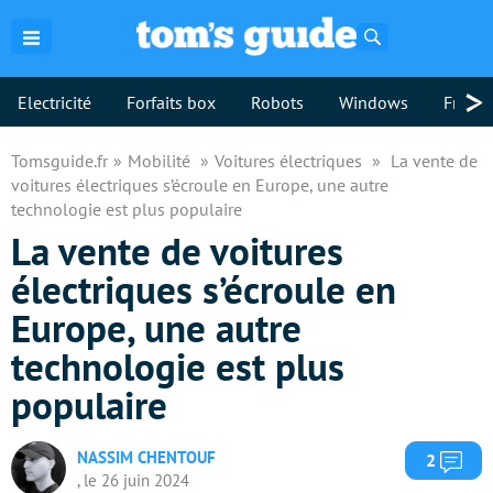
Rechercher
>
Electricité
Forfaits box
Robots
Windows
Freebo
Tomsguide.fr
Mobilité
Voitures électriques
La vente de
voitures électriques s’écroule en Europe, une autre
technologie est plus populaire
La vente de voitures
électriques s’écroule en
Europe, une autre
technologie est plus
populaire
NASSIM CHENTOUF
Com
2
, le 26 juin 2024