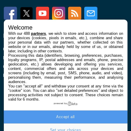
Facebook
Twitter
Youtube
Instagram
RSS
Newsletter
Welcome
With our 488
partners
, we wish to store and access information on
ENTREPRISE
À PROPOS
your devices (cookies, pixels in emails, etc.), combine and share
your personal data with our partners, whether collected on this
website or in our emails, already held by some of us, or obtained
Qui sommes nous
La rédaction
later, including in other contexts.
Processing this data (identifiers, browsing, preferences, purchases,
Mentions légales et CGU
Contact
loyalty programs, IP, postal addresses and emails, phone, precise
geolocation, etc.) allows developing and offering you services,
Confidentialité et Cookies
content, commercial offers and ads across your devices and
screens (including by email, post, SMS, phone, audio, and video),
Préférences cookies
personalising them, measuring their performance, and analysing
audiences.
You can "accept all" and withdraw your consent at any time via the
"cookie" icon
. You can also "set detailed preferences" and object to
processing activities not subject to consent. These choices remain
valid for 6 months.
powered by
© 2026 Galaxie Media Tous droits réservés
Accept all
Set your choices