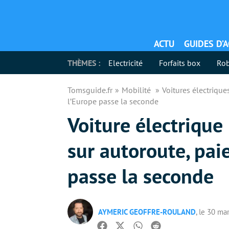
ACTU
GUIDES D’
THÈMES :
Electricité
Forfaits box
Rob
Tomsguide.fr
Mobilité
Voitures électriqu
l’Europe passe la seconde
Voiture électrique
sur autoroute, pai
passe la seconde
AYMERIC GEOFFRE-ROULAND
, le 30 ma