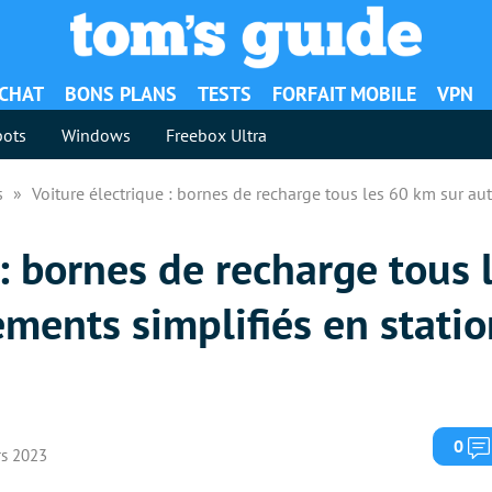
ACHAT
BONS PLANS
TESTS
FORFAIT MOBILE
VPN
ots
Windows
Freebox Ultra
es
Voiture électrique : bornes de recharge tous les 60 km sur aut
 : bornes de recharge tous
ements simplifiés en statio
0
rs 2023