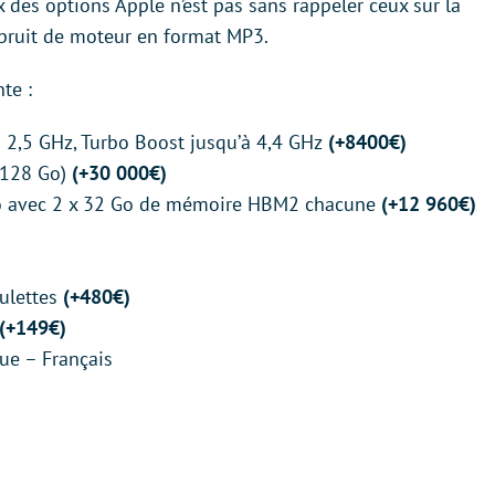
ix des options Apple n’est pas sans rappeler ceux sur la
bruit de moteur en format MP3.
te :
 2,5 GHz, Turbo Boost jusqu’à 4,4 GHz
(+8400€)
 128 Go)
(+30 000€)
uo avec 2 x 32 Go de mémoire HBM2 chacune
(+12 960€)
oulettes
(+480€)
(+149€)
ue – Français