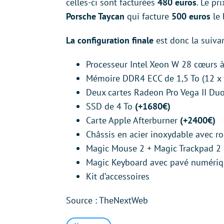
celles-ci sont facturées
480 euros
. Le pr
Porsche Taycan
qui facture
500 euros
le 
La configuration finale
est donc la suivan
Processeur Intel Xeon W 28 cœurs à
Mémoire DDR4 ECC de 1,5 To (12 x
Deux cartes Radeon Pro Vega II D
SSD de 4 To
(+1680€)
Carte Apple Afterburner
(+2400€)
Châssis en acier inoxydable avec r
Magic Mouse 2 + Magic Trackpad 2
Magic Keyboard avec pavé numériq
Kit d’accessoires
Source : TheNextWeb