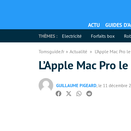
ACTU
GUIDES D’
THÈMES :
Electricité
Forfaits box
Rob
Tomsguide.fr
Actualité
L’Apple Mac Pro l
L’Apple Mac Pro le
GUILLAUME PIGEARD
, le 11 décembre 
Facebook
Twitter
Whatsapp
Reddit