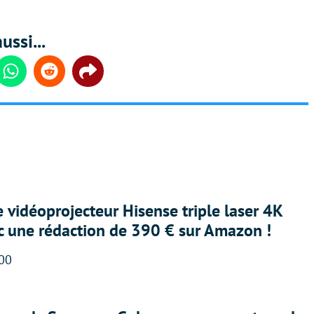
ussi...
din
Whatsapp
Reddit
Share
e vidéoprojecteur Hisense triple laser 4K
ec une rédaction de 390 € sur Amazon !
:00