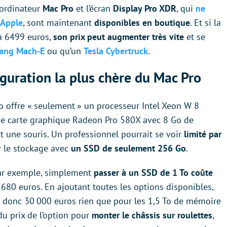
l’ordinateur
Mac Pro
et l’écran
Display Pro XDR
, qui
ne
 Apple
, sont maintenant
disponibles en boutique
. Et si la
 à 6499 euros,
son prix peut augmenter très vite
et se
ang Mach-E
ou qu’un
Tesla Cybertruck
.
guration la plus chère du Mac Pro
o offre « seulement » un processeur Intel Xeon W 8
e carte graphique Radeon Pro 580X avec 8 Go de
 une souris. Un professionnel pourrait se voir
limité par
r le stockage avec
un SSD de seulement 256 Go
.
Par exemple, simplement
passer à un SSD de 1 To coûte
1680 euros. En ajoutant toutes les options disponibles,
, donc 30 000 euros rien que pour les 1,5 To de mémoire
du prix de l’option pour
monter le châssis sur roulettes
,