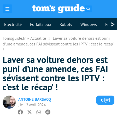
Rechercher
>
Electricité
Forfaits box
Robots
Windows
Freebo
Tomsguide.fr
Actualité
Laver sa voiture dehors est puni
d’une amende, ces FAI sévissent contre les IPTV : c’est le récap’
!
Laver sa voiture dehors est
puni d’une amende, ces FAI
sévissent contre les IPTV :
c’est le récap’ !
ANTOINE BARSACQ
Com
0
, le 12 avril 2024
Facebook
Twitter
Whatsapp
Reddit