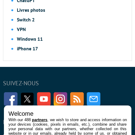
ChatGPT
Livres photos
Switch 2
VPN
Windows 11
iPhone 17
SUIVEZ-NOUS
Facebook
Twitter
Youtube
Instagram
RSS
Newsletter
Welcome
With our 488
partners
, we wish to store and access information on
ENTREPRISE
À PROPOS
your devices (cookies, pixels in emails, etc.), combine and share
your personal data with our partners, whether collected on this
website or in our emails, already held by some of us, or obtained