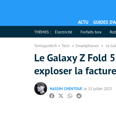
ACTU
GUIDES D’
THÈMES :
Electricité
Forfaits box
Rob
Tomsguide.fr
Tech
Smartphones
Le Gal
Le Galaxy Z Fold 5
exploser la factur
NASSIM CHENTOUF
, le 13 juillet 2023
Facebook
Twitter
Whatsapp
Reddit