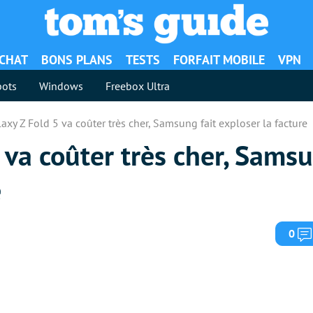
ACHAT
BONS PLANS
TESTS
FORFAIT MOBILE
VPN
ots
Windows
Freebox Ultra
axy Z Fold 5 va coûter très cher, Samsung fait exploser la facture
 va coûter très cher, Samsu
e
0