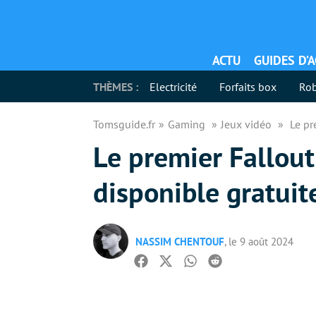
ACTU
GUIDES D’
THÈMES :
Electricité
Forfaits box
Rob
Tomsguide.fr
Gaming
Jeux vidéo
Le pr
Le premier Fallout
disponible gratui
NASSIM CHENTOUF
, le 9 août 2024
Facebook
Twitter
Whatsapp
Reddit