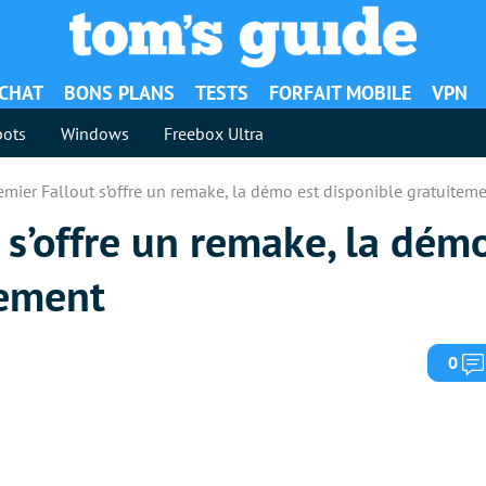
ACHAT
BONS PLANS
TESTS
FORFAIT MOBILE
VPN
ots
Windows
Freebox Ultra
emier Fallout s’offre un remake, la démo est disponible gratuitem
 s’offre un remake, la dém
tement
0