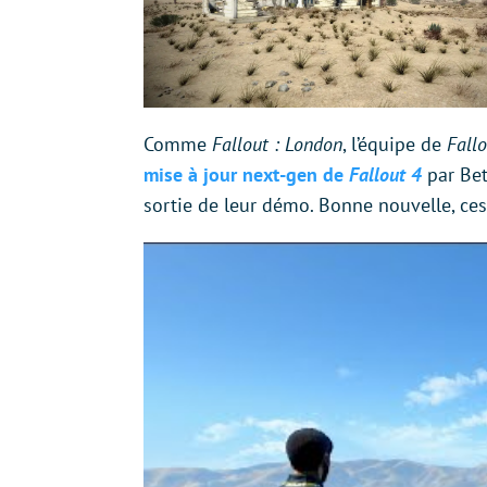
Comme
Fallout : London
, l’équipe de
Fallo
mise à jour next-gen de
Fallout 4
par Bet
sortie de leur démo. Bonne nouvelle, ce