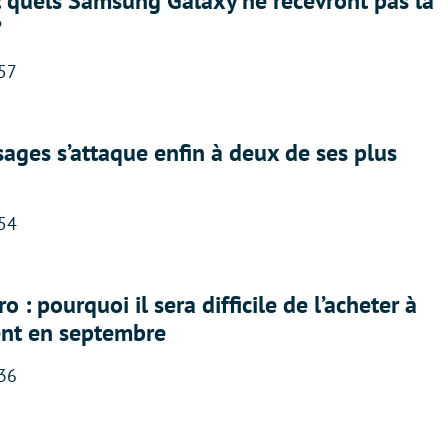
: quels Samsung Galaxy ne recevront pas la
?
:57
ges s’attaque enfin à deux de ses plus
:54
 : pourquoi il sera difficile de l’acheter à
nt en septembre
:36