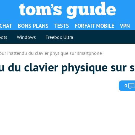
ACHAT
BONS PLANS
TESTS
FORFAIT MOBILE
VPN
ots
Windows
Freebox Ultra
tour inattendu du clavier physique sur smartphone
du du clavier physique sur
0