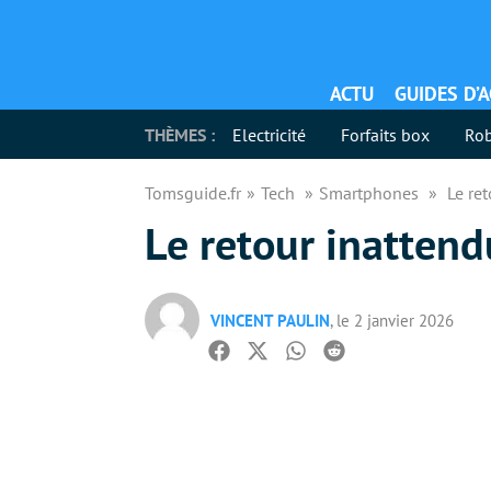
ACTU
GUIDES D’
THÈMES :
Electricité
Forfaits box
Rob
Tomsguide.fr
Tech
Smartphones
Le re
Le retour inatten
VINCENT PAULIN
, le 2 janvier 2026
Facebook
Twitter
Whatsapp
Reddit