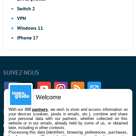
Switch 2
VPN
Windows 11
iPhone 17
SUIVEZ-NOUS
Facebook
Twitter
Youtube
Instagram
RSS
Newsletter
Welcome
With our 488
partners
, we wish to store and access information on
ENTREPRISE
À PROPOS
your devices (cookies, pixels in emails, etc.), combine and share
your personal data with our partners, whether collected on this
website or in our emails, already held by some of us, or obtained
Qui sommes nous
La rédaction
later, including in other contexts.
Processing this data (identifiers, browsing, preferences, purchases,
Mentions légales et CGU
Contact