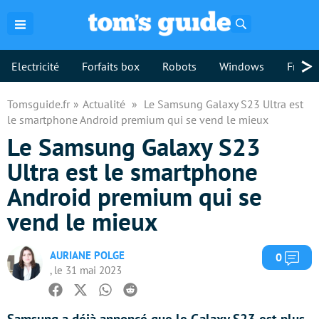
Rechercher
>
Electricité
Forfaits box
Robots
Windows
Freebo
Tomsguide.fr
Actualité
Le Samsung Galaxy S23 Ultra est
le smartphone Android premium qui se vend le mieux
Le Samsung Galaxy S23
Ultra est le smartphone
Android premium qui se
vend le mieux
AURIANE POLGE
Com
0
, le 31 mai 2023
Facebook
Twitter
Whatsapp
Reddit