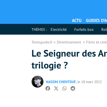
ACTU
GUIDES D’
THÈMES :
Electricité
Forfaits box
Rob
Tomsguide.fr
Divertissement
Films et ci
Le Seigneur des A
trilogie ?
NASSIM CHENTOUF
, le 18 mars 2022
Facebook
Twitter
Whatsapp
Reddit