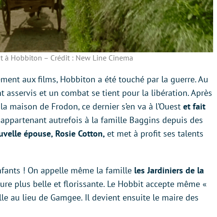
t à Hobbiton – Crédit : New Line Cinema
irement aux films, Hobbiton a été touché par la guerre. Au
nt asservis et un combat se tient pour la libération. Après
a maison de Frodon, ce dernier s’en va à l’Ouest
et fait
appartenant autrefois à la famille Baggins depuis des
uvelle épouse, Rosie Cotton,
et met à profit ses talents
nfants ! On appelle même
la famille
les Jardiniers de la
ture plus belle et florissante. Le Hobbit accepte même «
 au lieu de Gamgee. Il devient ensuite le maire des