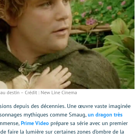
au destin – Crédit : New Line Cinema
sions depuis des décennies. Une œuvre vaste imaginée
 personnages mythiques comme Smaug,
un dragon très
 immense,
Prime Video
prépare sa série avec un premier
n de faire la lumière sur certaines zones d’ombre de la