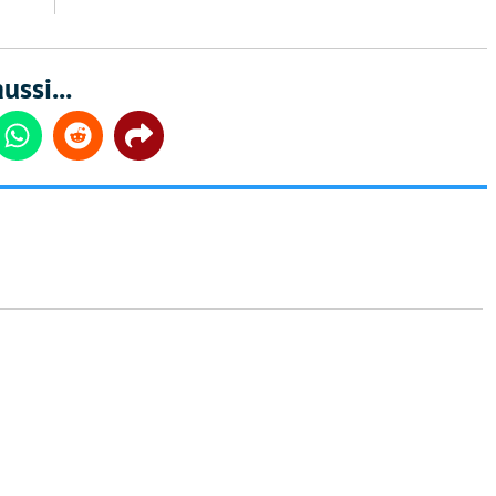
ussi...
din
Whatsapp
Reddit
Share