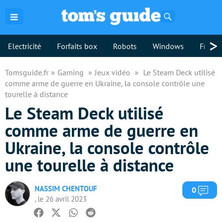
Rechercher
>
Electricité
Forfaits box
Robots
Windows
Freebo
Tomsguide.fr
Gaming
Jeux vidéo
Le Steam Deck utilisé
comme arme de guerre en Ukraine, la console contrôle une
tourelle à distance
Le Steam Deck utilisé
comme arme de guerre en
Ukraine, la console contrôle
une tourelle à distance
NASSIM CHENTOUF
Com
0
, le 26 avril 2023
Facebook
Twitter
Whatsapp
Reddit