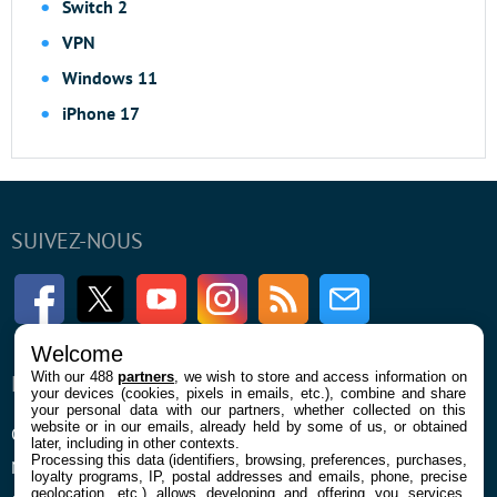
Switch 2
VPN
Windows 11
iPhone 17
SUIVEZ-NOUS
Facebook
Twitter
Youtube
Instagram
RSS
Newsletter
Welcome
With our 488
partners
, we wish to store and access information on
ENTREPRISE
À PROPOS
your devices (cookies, pixels in emails, etc.), combine and share
your personal data with our partners, whether collected on this
website or in our emails, already held by some of us, or obtained
Qui sommes nous
La rédaction
later, including in other contexts.
Processing this data (identifiers, browsing, preferences, purchases,
Mentions légales et CGU
Contact
loyalty programs, IP, postal addresses and emails, phone, precise
geolocation, etc.) allows developing and offering you services,