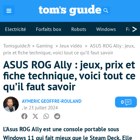
Rechercher
>
Electricité
Forfaits box
Robots
Windows
Freebo
Tomsguide.fr
Gaming
Jeux vidéo
ASUS ROG Ally : jeux,
prix et fiche technique, voici tout ce qu’il faut savoir
ASUS ROG Ally : jeux, prix et
fiche technique, voici tout ce
qu’il faut savoir
AYMERIC GEOFFRE-ROULAND
Com
0
, le 23 juillet 2024
Facebook
Twitter
Whatsapp
Reddit
L’Asus ROG Ally est une console portable sous
Windows 11 qui fait mieux que le Steam Deck. Elle