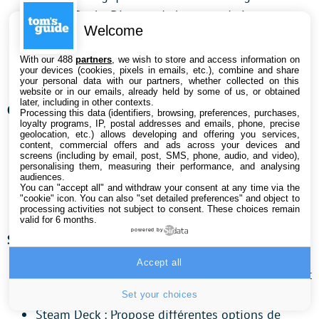
Steam Deck : Dispose de boutons de jeu
Welcome
standard, d’une croix directionnelle, de gâchettes
analogiques, de sticks analogiques, de trackpads
With our 488
partners
, we wish to store and access information on
your devices (cookies, pixels in emails, etc.), combine and share
capacitifs et de boutons de pavé tactile.
your personal data with our partners, whether collected on this
website or in our emails, already held by some of us, or obtained
later, including in other contexts.
Connectivité :
Processing this data (identifiers, browsing, preferences, purchases,
loyalty programs, IP, postal addresses and emails, phone, precise
geolocation, etc.) allows developing and offering you services,
Prend en charge le Wi-Fi 6E (802.11ax) et
content, commercial offers and ads across your devices and
screens (including by email, post, SMS, phone, audio, and video),
Bluetooth 5.2.
personalising them, measuring their performance, and analysing
audiences.
Steam Deck : Prend en charge le Wi-Fi 6
You can "accept all" and withdraw your consent at any time via the
"cookie" icon
. You can also "set detailed preferences" and object to
(802.11ax) et Bluetooth 5.0.
processing activities not subject to consent. These choices remain
valid for 6 months.
powered by
Stockage :
Accept all
Dispose d’un SSD de 512 Go ou de 1 To au format
M.2 NVMe™ PCIe® 4.0.
Set your choices
Steam Deck : Propose différentes options de