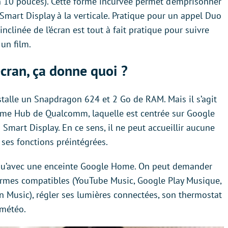
on 10 pouces). Cette forme incurvée permet d’emprisonner
e Smart Display à la verticale. Pratique pour un appel Duo
inclinée de l’écran est tout à fait pratique pour suivre
un film.
cran, ça donne quoi ?
nstalle un Snapdragon 624 et 2 Go de RAM. Mais il s’agit
Home Hub de Qualcomm, laquelle est centrée sur Google
u Smart Display. En ce sens, il ne peut accueillir aucune
e ses fonctions préintégrées.
 qu’avec une enceinte Google Home. On peut demander
ormes compatibles (YouTube Music, Google Play Musique,
 Music), régler ses lumières connectées, son thermostat
 météo.