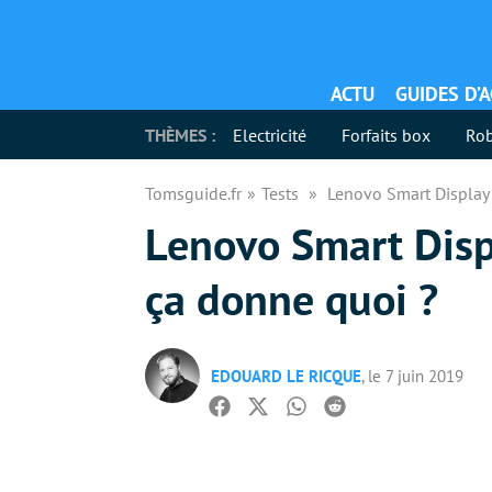
ACTU
GUIDES D’
THÈMES :
Electricité
Forfaits box
Rob
Tomsguide.fr
Tests
Lenovo Smart Display 
Lenovo Smart Displ
ça donne quoi ?
EDOUARD LE RICQUE
, le 7 juin 2019
Facebook
Twitter
Whatsapp
Reddit