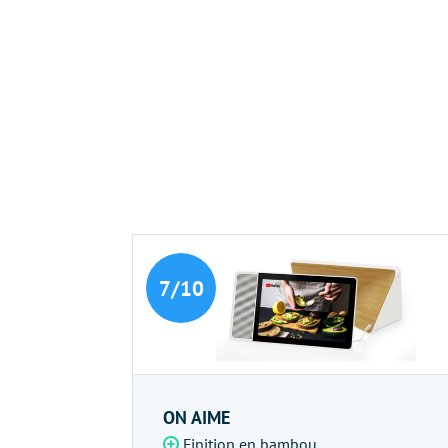
7/10
ON AIME
Finition en bambou