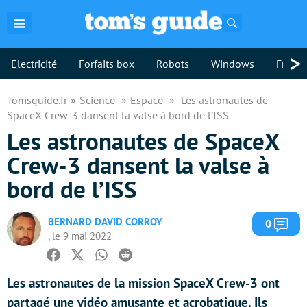
Rechercher
>
Electricité
Forfaits box
Robots
Windows
Freebo
Tomsguide.fr
Science
Espace
Les astronautes de
SpaceX Crew-3 dansent la valse à bord de l’ISS
Les astronautes de SpaceX
Crew-3 dansent la valse à
bord de l’ISS
BERNARD DAVID CORROY
Com
0
, le 9 mai 2022
Facebook
Twitter
Whatsapp
Reddit
Les astronautes de la mission SpaceX Crew-3 ont
partagé une vidéo amusante et acrobatique. Ils