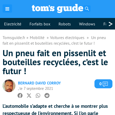
Rechercher
>
Electricité
Forfaits box
Robots
Windows
Freebo
Tomsguide.fr
Mobilité
Voitures électriques
Un pneu
fait en pissenlit et bouteilles recyclées, c’est le futur !
Un pneu fait en pissenlit et
bouteilles recyclées, c’est le
futur !
BERNARD DAVID CORROY
Com
0
, le 7 septembre 2021
Facebook
Twitter
Whatsapp
Reddit
L’automobile s’adapte et cherche à se montrer plus
respectueuse de l’environnement. Si l’on parle