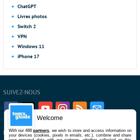
ChatGPT
Livres photos
Switch 2
VPN
Windows 11
iPhone 17
SUIVEZ-NOUS
Facebook
Twitter
Youtube
Instagram
RSS
Newsletter
Welcome
With our 488
partners
, we wish to store and access information on
ENTREPRISE
À PROPOS
your devices (cookies, pixels in emails, etc.), combine and share
your personal data with our partners, whether collected on this