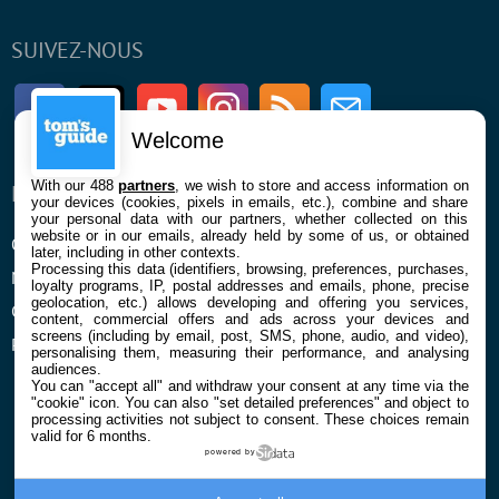
SUIVEZ-NOUS
Facebook
Twitter
Youtube
Instagram
RSS
Newsletter
Welcome
With our 488
partners
, we wish to store and access information on
ENTREPRISE
À PROPOS
your devices (cookies, pixels in emails, etc.), combine and share
your personal data with our partners, whether collected on this
website or in our emails, already held by some of us, or obtained
Qui sommes nous
La rédaction
later, including in other contexts.
Processing this data (identifiers, browsing, preferences, purchases,
Mentions légales et CGU
Contact
loyalty programs, IP, postal addresses and emails, phone, precise
geolocation, etc.) allows developing and offering you services,
Confidentialité et Cookies
content, commercial offers and ads across your devices and
screens (including by email, post, SMS, phone, audio, and video),
Préférences cookies
personalising them, measuring their performance, and analysing
audiences.
You can "accept all" and withdraw your consent at any time via the
"cookie" icon
. You can also "set detailed preferences" and object to
processing activities not subject to consent. These choices remain
valid for 6 months.
powered by
© 2026 Galaxie Media Tous droits réservés