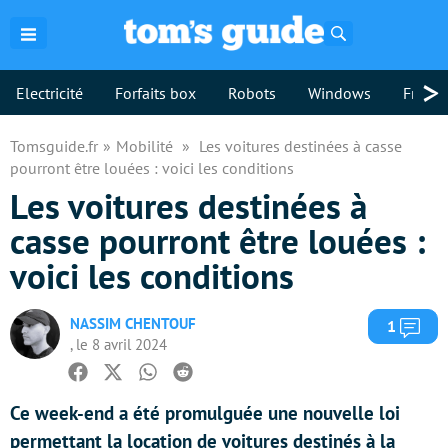
Rechercher
>
Electricité
Forfaits box
Robots
Windows
Freebo
Tomsguide.fr
Mobilité
Les voitures destinées à casse
pourront être louées : voici les conditions
Les voitures destinées à
casse pourront être louées :
voici les conditions
NASSIM CHENTOUF
Com
1
, le 8 avril 2024
Facebook
Twitter
Whatsapp
Reddit
Ce week-end a été promulguée une nouvelle loi
permettant la location de voitures destinés à la