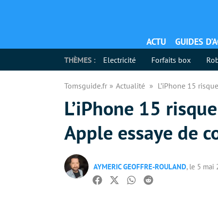
ACTU
GUIDES D’
THÈMES :
Electricité
Forfaits box
Rob
Tomsguide.fr
Actualité
L’iPhone 15 risque
L’iPhone 15 risque
Apple essaye de co
AYMERIC GEOFFRE-ROULAND
, le 5 mai
Facebook
Twitter
Whatsapp
Reddit