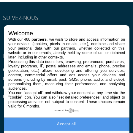
SUIVEZ-NOUS
Facebook
Twitter
Youtube
Instagram
RSS
Newsletter
Welcome
With our 488
partners
, we wish to store and access information on
your devices (cookies, pixels in emails, etc.), combine and share
your personal data with our partners, whether collected on this
website or in our emails, already held by some of us, or obtained
ENTREPRISE
À PROPOS
later, including in other contexts.
Processing this data (identifiers, browsing, preferences, purchases,
loyalty programs, IP, postal addresses and emails, phone, precise
Qui sommes nous
La rédaction
geolocation, etc.) allows developing and offering you services,
content, commercial offers and ads across your devices and
Mentions légales et CGU
Contact
screens (including by email, post, SMS, phone, audio, and video),
personalising them, measuring their performance, and analysing
Confidentialité et Cookies
audiences.
You can "accept all" and withdraw your consent at any time via the
Préférences cookies
"cookie" icon
. You can also "set detailed preferences" and object to
processing activities not subject to consent. These choices remain
valid for 6 months.
powered by
Accept all