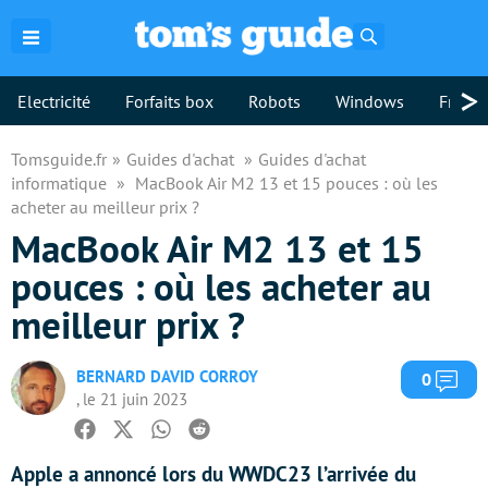
Rechercher
>
Electricité
Forfaits box
Robots
Windows
Freebo
Tomsguide.fr
Guides d'achat
Guides d'achat
informatique
MacBook Air M2 13 et 15 pouces : où les
acheter au meilleur prix ?
MacBook Air M2 13 et 15
pouces : où les acheter au
meilleur prix ?
BERNARD DAVID CORROY
Com
0
, le 21 juin 2023
Facebook
Twitter
Whatsapp
Reddit
Apple a annoncé lors du WWDC23 l’arrivée du