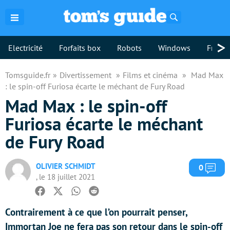
Rechercher
>
Electricité
Forfaits box
Robots
Windows
Freebo
Tomsguide.fr
Divertissement
Films et cinéma
Mad Max
: le spin-off Furiosa écarte le méchant de Fury Road
Mad Max : le spin-off
Furiosa écarte le méchant
de Fury Road
OLIVIER SCHMIDT
Com
0
, le 18 juillet 2021
Facebook
Twitter
Whatsapp
Reddit
Contrairement à ce que l’on pourrait penser,
Immortan Joe ne fera pas son retour dans le spin-off