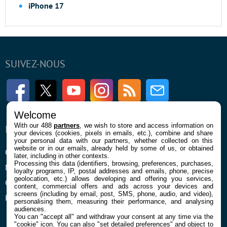
iPhone 17
SUIVEZ-NOUS
Facebook
Twitter
Youtube
Instagram
RSS
Newsletter
Welcome
With our 488
partners
, we wish to store and access information on
ENTREPRISE
À PROPOS
your devices (cookies, pixels in emails, etc.), combine and share
your personal data with our partners, whether collected on this
website or in our emails, already held by some of us, or obtained
Qui sommes nous
La rédaction
later, including in other contexts.
Processing this data (identifiers, browsing, preferences, purchases,
Mentions légales et CGU
Contact
loyalty programs, IP, postal addresses and emails, phone, precise
geolocation, etc.) allows developing and offering you services,
Confidentialité et Cookies
content, commercial offers and ads across your devices and
screens (including by email, post, SMS, phone, audio, and video),
Préférences cookies
personalising them, measuring their performance, and analysing
audiences.
You can "accept all" and withdraw your consent at any time via the
"cookie" icon
. You can also "set detailed preferences" and object to