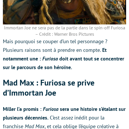
Immortan Joe ne sera pas de la partie dans le spin-off Furiosa
– Crédit : Warner Bros Pictures
Mais pourquoi se couper d’un tel personnage ?
Plusieurs raisons sont à prendre en compte.
Et
notamment une :
Furiosa
doit avant tout se concentrer
sur le parcours de son héroïne.
Mad Max : Furiosa se prive
d’Immortan Joe
Miller l’a promis :
Furiosa
sera une histoire s’étalant sur
plusieurs décennies.
C’est assez inédit pour la
franchise
Mad Max
, et cela oblige l’équipe créative à