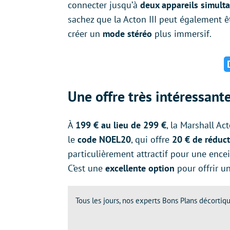
connecter jusqu’à
deux appareils simult
sachez que la Acton III peut également 
créer un
mode stéréo
plus immersif.
Une offre très intéressan
À
199 € au lieu de 299 €
, la Marshall Ac
le
code NOEL20
, qui offre
20 € de réduc
particulièrement attractif pour une ence
C’est une
excellente
option
pour offrir un
Tous les jours, nos experts Bons Plans décortiqu