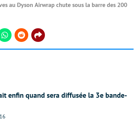
ives au Dyson Airwrap chute sous la barre des 200
din
Whatsapp
Reddit
Share
ait enfin quand sera diffusée la 3e bande-
:16