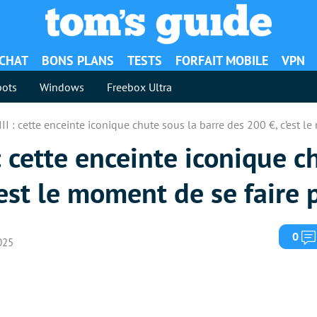
ACHAT
BONS PLANS
TESTS
FORFAIT MOBILE
VPN
ots
Windows
Freebox Ultra
II : cette enceinte iconique chute sous la barre des 200 €, c’est le 
: cette enceinte iconique c
est le moment de se faire p
0
025