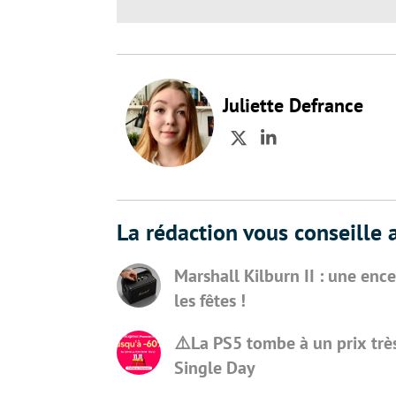
Juliette Defrance
Twitter
LinkedIn
La rédaction vous conseille a
Marshall Kilburn II : une enc
les fêtes !
⚠️La PS5 tombe à un prix très
Single Day