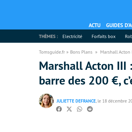
ACTU
GUIDES D’
THÈMES :
Electricité
Forfaits box
Rob
Tomsguide.fr
Bons Plans
Marshall Acton I
Marshall Acton III 
barre des 200 €, c’
JULIETTE DEFRANCE
, le 18 décembre 2
Facebook
Twitter
Whatsapp
Reddit