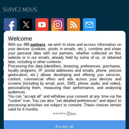
SUIVEZ-NOUS
Facebook
Twitter
Youtube
Instagram
RSS
Newsletter
Welcome
With our 488
partners
, we wish to store and access information on
ENTREPRISE
À PROPOS
your devices (cookies, pixels in emails, etc.), combine and share
your personal data with our partners, whether collected on this
website or in our emails, already held by some of us, or obtained
Qui sommes nous
La rédaction
later, including in other contexts.
Processing this data (identifiers, browsing, preferences, purchases,
Mentions légales et CGU
Contact
loyalty programs, IP, postal addresses and emails, phone, precise
geolocation, etc.) allows developing and offering you services,
Confidentialité et Cookies
content, commercial offers and ads across your devices and
screens (including by email, post, SMS, phone, audio, and video),
Préférences cookies
personalising them, measuring their performance, and analysing
audiences.
You can "accept all" and withdraw your consent at any time via the
"cookie" icon
. You can also "set detailed preferences" and object to
processing activities not subject to consent. These choices remain
valid for 6 months.
powered by
© 2026 Galaxie Media Tous droits réservés
Accept all