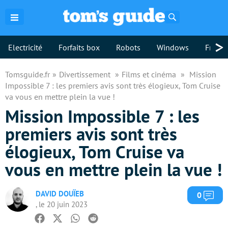
Rechercher
>
Electricité
Forfaits box
Robots
Windows
Freebo
Tomsguide.fr
Divertissement
Films et cinéma
Mission
Impossible 7 : les premiers avis sont très élogieux, Tom Cruise
va vous en mettre plein la vue !
Mission Impossible 7 : les
premiers avis sont très
élogieux, Tom Cruise va
vous en mettre plein la vue !
DAVID DOUÏEB
Com
0
, le 20 juin 2023
Facebook
Twitter
Whatsapp
Reddit