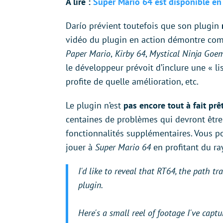
À lire :
Super Mario 64 est disponible en
Darío prévient toutefois que son plugin
vidéo du plugin en action démontre comm
Paper Mario
,
Kirby 64
,
Mystical Ninja Goe
le développeur prévoit d’inclure une « li
profite de quelle amélioration, etc.
Le plugin n’est
pas encore tout à fait prêt
centaines de problèmes qui devront être r
fonctionnalités supplémentaires. Vous p
jouer à
Super Mario 64
en profitant du ray
I'd like to reveal that RT64, the path t
plugin.
Here's a small reel of footage I've cap