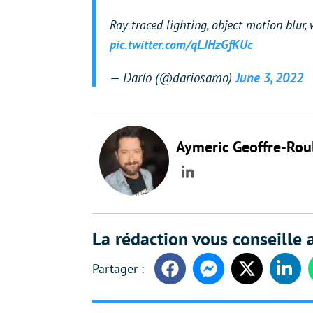
Ray traced lighting, object motion blur
pic.twitter.com/qLJHzGfKUc
— Darío (@dariosamo)
June 3, 2022
Aymeric Geoffre-Rou
LinkedIn
La rédaction vous conseille a
Facebook
Messenger
Twitter
Linke