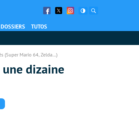
Facebook
Twitter
Facebook
Rechercher
DOSSIERS
TUTOS
és (Super Mario 64, Zelda…)
 une dizaine
Commentaires