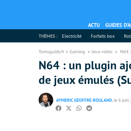
ACTU
GUIDES D’
THÈMES :
Electricité
Forfaits box
Rob
Tomsguide.fr
Gaming
Jeux vidéo
N64 :
N64 : un plugin aj
de jeux émulés (S
AYMERIC GEOFFRE-ROULAND
, le 6 juin
Facebook
Twitter
Whatsapp
Reddit