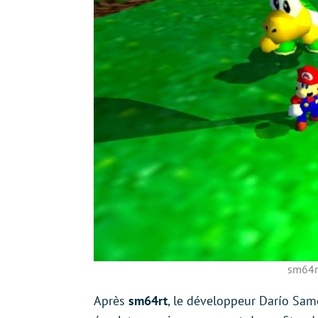
sm64r
Après
sm64rt
, le développeur Darío Sam