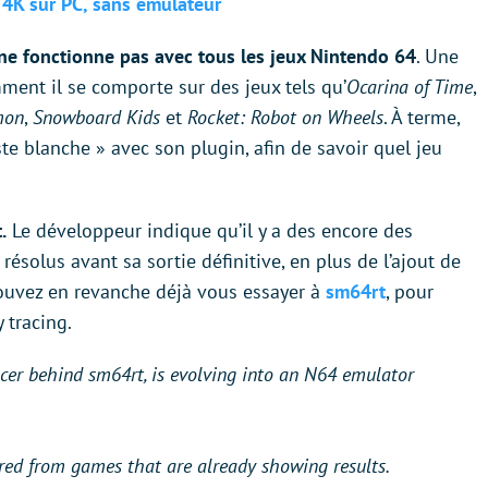
 4K sur PC, sans émulateur
ne fonctionne pas avec tous les jeux Nintendo 64
. Une
ent il se comporte sur des jeux tels qu’
Ocarina of Time
,
mon
,
Snowboard Kids
et
Rocket: Robot on Wheels
. À terme,
ste blanche » avec son plugin, afin de savoir quel jeu
.
Le développeur indique qu’il y a des encore des
ésolus avant sa sortie définitive, en plus de l’ajout de
ouvez en revanche déjà vous essayer à
sm64rt
, pour
 tracing.
racer behind sm64rt, is evolving into an N64 emulator
tured from games that are already showing results.