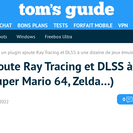
ACHAT
BONS PLANS
TESTS
FORFAIT MOBILE
VPN
ots
Windows
Freebox Ultra
 un plugin ajoute Ray Tracing et DLSS à une dizaine de jeux émul
oute Ray Tracing et DLSS à
uper Mario 64, Zelda…)
0
 2022