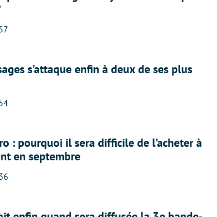
?
:57
ges s’attaque enfin à deux de ses plus
:54
 : pourquoi il sera difficile de l’acheter à
nt en septembre
:36
ait enfin quand sera diffusée la 3e bande-