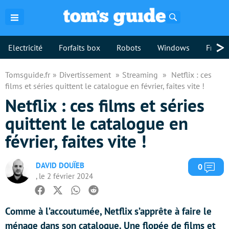
Rechercher
>
Electricité
Forfaits box
Robots
Windows
Freebo
Tomsguide.fr
Divertissement
Streaming
Netflix : ces
films et séries quittent le catalogue en février, faites vite !
Netflix : ces films et séries
quittent le catalogue en
février, faites vite !
DAVID DOUÏEB
Com
0
, le 2 février 2024
Facebook
Twitter
Whatsapp
Reddit
Comme à l’accoutumée, Netflix s’apprête à faire le
ménage dans son catalogue. Une flopée de films et