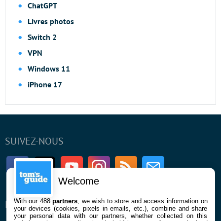
ChatGPT
Livres photos
Switch 2
VPN
Windows 11
iPhone 17
SUIVEZ-NOUS
Facebook
Twitter
Youtube
Instagram
RSS
Newsletter
Welcome
With our 488
partners
, we wish to store and access information on
ENTREPRISE
À PROPOS
your devices (cookies, pixels in emails, etc.), combine and share
your personal data with our partners, whether collected on this