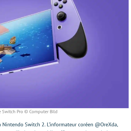
 Switch Pro © Computer Bild
la Nintendo Switch 2. L’informateur coréen @OreXda,