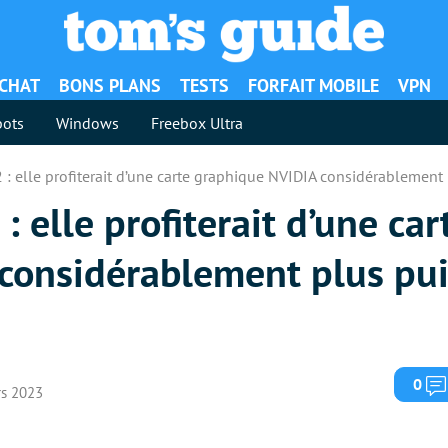
ACHAT
BONS PLANS
TESTS
FORFAIT MOBILE
VPN
ots
Windows
Freebox Ultra
 : elle profiterait d’une carte graphique NVIDIA considérablement
 elle profiterait d’une car
considérablement plus pu
0
rs 2023