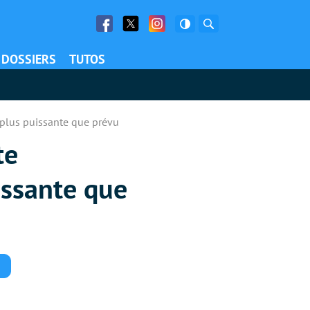
Facebook
Twitter
Facebook
Rechercher
DOSSIERS
TUTOS
 plus puissante que prévu
te
issante que
Commentaires