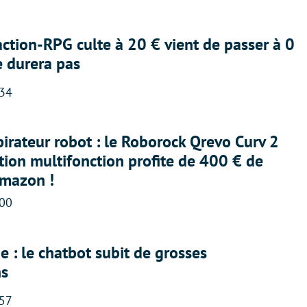
action-RPG culte à 20 € vient de passer à 0
e durera pas
:34
irateur robot : le Roborock Qrevo Curv 2
ation multifonction profite de 400 € de
Amazon !
:00
 : le chatbot subit de grosses
ns
:57