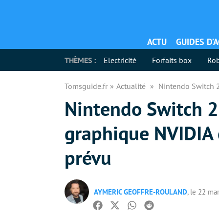
ACTU
GUIDES D’
THÈMES :
Electricité
Forfaits box
Rob
Tomsguide.fr
Actualité
Nintendo Switch 2
Nintendo Switch 2 :
graphique NVIDIA 
prévu
AYMERIC GEOFFRE-ROULAND
, le 22 ma
Facebook
Twitter
Whatsapp
Reddit