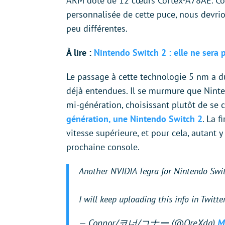
ARM doté de 12 cœurs Cortex-A78AE. Com
personnalisée de cette puce, nous devrio
peu différentes.
À lire :
Nintendo Switch 2 : elle ne sera 
Le passage à cette technologie 5 nm a 
déjà entendues. Il se murmure que Ninte
mi-génération, choisissant plutôt de se 
génération, une Nintendo Switch 2
. La 
vitesse supérieure, et pour cela, autant y
prochaine console.
Another NVIDIA Tegra for Nintendo Swi
I will keep uploading this info in Twitte
— Connor/코너/コナー (@OreXda)
M