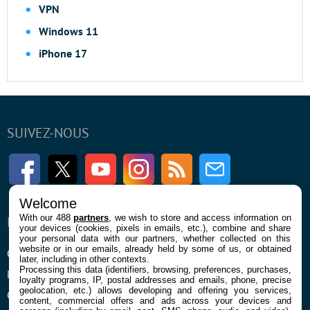
VPN
Windows 11
iPhone 17
SUIVEZ-NOUS
Facebook
Twitter
Youtube
Instagram
RSS
Newsletter
Welcome
With our 488
partners
, we wish to store and access information on
ENTREPRISE
À PROPOS
your devices (cookies, pixels in emails, etc.), combine and share
your personal data with our partners, whether collected on this
website or in our emails, already held by some of us, or obtained
Qui sommes nous
La rédaction
later, including in other contexts.
Processing this data (identifiers, browsing, preferences, purchases,
Mentions légales et CGU
Contact
loyalty programs, IP, postal addresses and emails, phone, precise
geolocation, etc.) allows developing and offering you services,
Confidentialité et Cookies
content, commercial offers and ads across your devices and