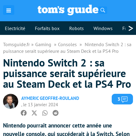
Rechercher
>
Electricité
Forfaits box
Robots
Windows
Freebo
Tomsguide.fr
Gaming
Consoles
Nintendo Switch 2 : sa
puissance serait supérieure au Steam Deck et la PS4 Pro
Nintendo Switch 2 : sa
puissance serait supérieure
au Steam Deck et la PS4 Pro
AYMERIC GEOFFRE-ROULAND
Com
3
, le 13 janvier 2024
Facebook
Twitter
Whatsapp
Reddit
Nintendo pourrait annoncer cette année une
nouvelle console, qui succéderait à la Switch. Selon